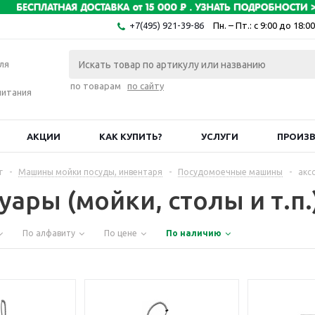
+7(495) 921-39-86
Пн. – Пт.: с 9:00 до 18:00
ля
по товарам
по сайту
питания
АКЦИИ
КАК КУПИТЬ?
УСЛУГИ
ПРОИЗ
г
-
Машины мойки посуды, инвентаря
-
Посудомоечные машины
-
аксс
уары (мойки, столы и т.п
По алфавиту
По цене
По наличию