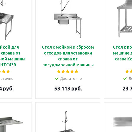
ойкой для
Стол с мойкой и сбросом
Стол к п
 справа от
отходов для установки
машине д
ной машины
справа от
слева K
 HTC43R
посудомоечной машины
Kocateq HTC48R
таточно
Достаточно
Д
4 руб.
53 113 руб.
23 