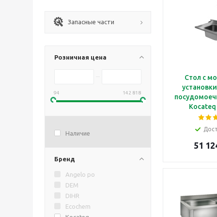
Запасные части
Розничная цена
Стол с м
установки
94
142 818
посудомоеч
Kocateq
Дос
Наличие
51 12
Бренд
Angelo po
DEM
DIHR
Ecochem
Kocateq