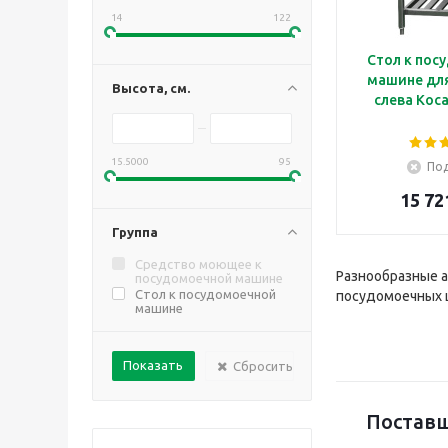
14
122
Стол к пос
машине для
Высота, см.
слева Koc
15.5000
95
Под
15 72
Группа
Средство моющее к
Разнообразные а
посудомоечной машине
Стол к посудомоечной
посудомоечных ц
машине
Сбросить
Поставщ