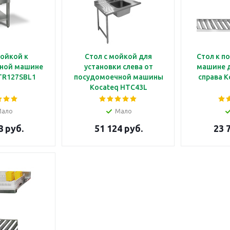
мойкой к
Стол с мойкой для
Стол к п
ной машине
установки слева от
машине д
TR127SBL1
посудомоечной машины
справа K
Kocateq HTC43L
Мало
Мало
8 руб.
51 124 руб.
23 