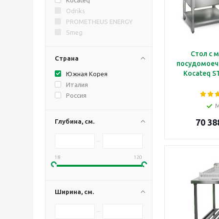
Odriks
PROMETHEUS ENERGY
Smeg
Стол с 
Страна
посудомоеч
Kocateq S
Южная Корея
Италия
Россия
70 38
Глубина, см.
18
120
Ширина, см.