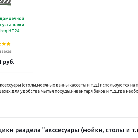
удомоечной
 установки
ateq HT24L
 заказ
1 руб.
ксессуары (столы,моечные ванны,кассеты и т.д.) используются на
ехах для удобства мытья посуды,инвентаря,баков и т.д.,где нео
ики раздела "акссесуары (мойки, столы и т.п