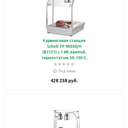
Карвинговая станция
Scholl TP 90050/H
(B3121) с 1 ИК лампой,
термостатом 30-100 С,
защитным стеклянным
экраном
Под заказ
428 238 руб.